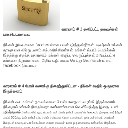
காரணம் # 3 தனிப்பட்ட தகவல்கள்
பரகசியமானவை
நீங்கள் இலவசமாக facebookகை பயன்படுத்துகிறீர்கள். அவர்கள் உங்கள்
தரவுகளை விற்று பணம் சம்பாதிக்கிறார்கள். உங்கள் ஸ்பாம் மெயில்கள்
இதற்க்கு சிறந்த உதாரணம். உங்கள் விருப்பு வெறுப்புக்கள் அறியப்பட்டு
உங்களை நிறுவனங்கள் அறிய வழி வகை செய்து கொடுக்கிறார்கள்
facebook நிர்வாகம்.
காரணம் # 4 போலி கணக்கு நிறைந்துவிட்டன - நீங்கள் அதில் ஒருவராக
இருக்கலாம்
நீங்கள் கூட உங்கள் தகவல்களை போலியானதாக வழங்கி இருக்கலாம்.
நீங்களும் உங்கள் நிறைவேறா எண்ணங்களை வெளிப்படுத்த இதை பயன்
படுத்தலாம்.
அண்மையில் ஒரு சம்பவம். என் ஆண் நண்பர் ஒருவரின் facebook திரையை பார்த்தேன்.
அதில் 500க்கு மேல் நண்பர்கள். அதில் அதிகளவு பெண் நண்பர்கள். ஒரே ஆச்சரியம். அவர்கள்
இவருடன் உறவாடிய சொல்லாடல்கள் அவரை நல்லவர் போல ஒரு மாயையை உண்டாக்கி இருந்தன.
இச்சந்தேகத்தை அவரிடமே கேட்டேன். அப்போது தான் தெரிந்தது. அவரே பல போலி பெண்