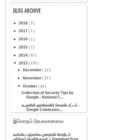
BLOG ARCHIVE
►
2018
( 3 )
►
2017
( 1 )
►
2016
( 1 )
►
2015
( 7 )
►
2014
( 67 )
▼
2013
( 175 )
►
December
( 12 )
►
November
( 27 )
▼
October
( 29 )
Collection of Security Tips by
Google - National C...
கூகுளின் ஹாலோவீன் கொண்டாட்டம் -
Google Celebrates...
Introducing New 1400 Generic Top-
இம்மாதம் பிரபலமானவை
level Domains - ப...
7 தொழிநுட்ப அதிசயங்கள் [ 7 Tech
வாக்கிய பஞ்சாங்க முறையில் சோதிடம்
Wonders of the Wor...
பார்க்கும் மென்பொருள் + Download Free