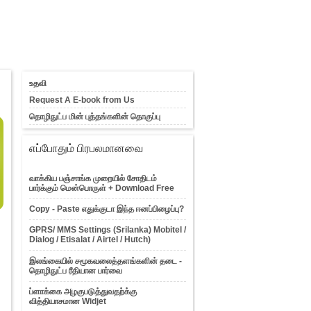
உதவி
Request A E-book from Us
தொழிநுட்ப மின் புத்தங்களின் தொகுப்பு
எப்போதும் பிரபலமானவை
வாக்கிய பஞ்சாங்க முறையில் சோதிடம்
பார்க்கும் மென்பொருள் + Download Free
Copy - Paste எதுக்குடா இந்த ஈனப்பிழைப்பு?
GPRS/ MMS Settings (Srilanka) Mobitel /
Dialog / Etisalat / Airtel / Hutch)
இலங்கையில் சமூகவலைத்தளங்களின் தடை -
தொழிநுட்ப ரீதியான பார்வை
ப்ளாக்கை அழகுபடுத்துவதற்க்கு
வித்தியாசமான Widjet