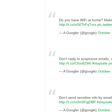
Do you have WiFi at home? Make 
http://t.co/xGETsFqTmx
pic.twitt
— A Googler (@google)
October 
Don’t reply to suspicious emails, c
http://t.co/Cfoo8ZltKi
#staysafe
pi
— A Googler (@google)
October 
Don’t send sensitive info by ema
http://t.co/u0m0FqjDBP
#staysaf
— A Googler (@google)
October 