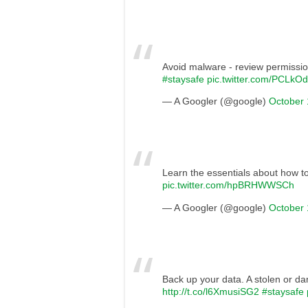
Avoid malware - review permissio
#staysafe
pic.twitter.com/PCLkO
— A Googler (@google)
October 
Learn the essentials about how t
pic.twitter.com/hpBRHWWSCh
— A Googler (@google)
October 
Back up your data. A stolen or d
http://t.co/l6XmusiSG2
#staysafe