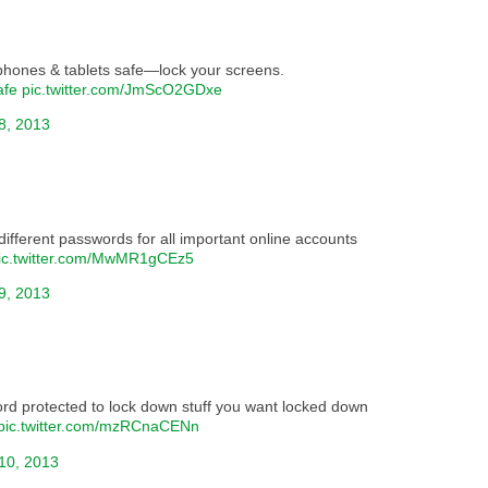
phones & tablets safe—lock your screens.
afe
pic.twitter.com/JmScO2GDxe
8, 2013
ifferent passwords for all important online accounts
ic.twitter.com/MwMR1gCEz5
9, 2013
rd protected to lock down stuff you want locked down
pic.twitter.com/mzRCnaCENn
10, 2013