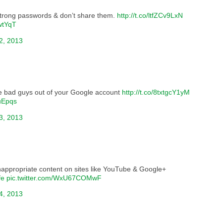
strong passwords & don’t share them.
http://t.co/ltfZCv9LxN
wtYqT
2, 2013
the bad guys out of your Google account
http://t.co/8txtgcY1yM
uEpqs
3, 2013
nappropriate content on sites like YouTube & Google+
fe
pic.twitter.com/WxU67COMwF
4, 2013