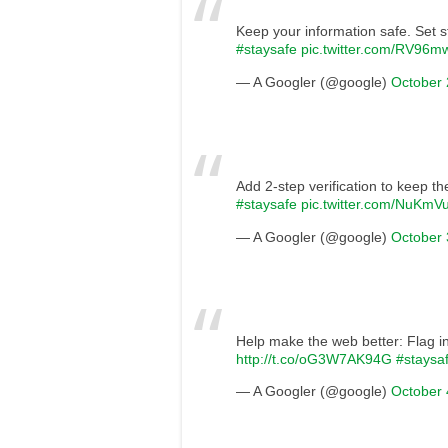
Keep your information safe. Set 
#staysafe
pic.twitter.com/RV96m
— A Googler (@google)
October 
Add 2-step verification to keep 
#staysafe
pic.twitter.com/NuKmV
— A Googler (@google)
October 
Help make the web better: Flag i
http://t.co/oG3W7AK94G
#staysa
— A Googler (@google)
October 