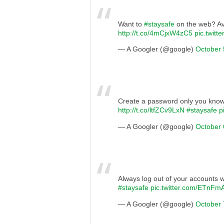
Want to
#staysafe
on the web? Avo
http://t.co/4mCjxW4zC5
pic.twitt
— A Googler (@google)
October 
Create a password only you know
http://t.co/ltfZCv9LxN
#staysafe
p
— A Googler (@google)
October 
Always log out of your accounts
#staysafe
pic.twitter.com/ETnF
— A Googler (@google)
October 