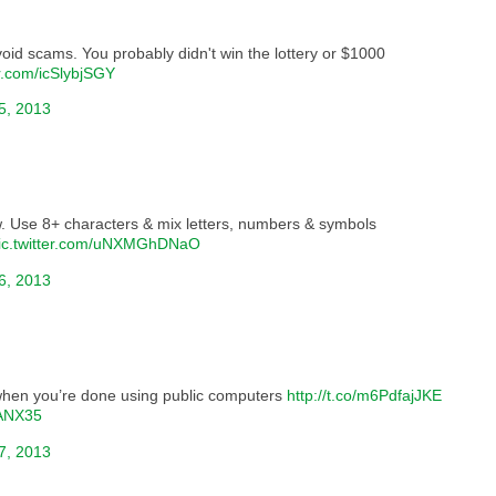
id scams. You probably didn't win the lottery or $1000
er.com/icSlybjSGY
5, 2013
. Use 8+ characters & mix letters, numbers & symbols
ic.twitter.com/uNXMGhDNaO
6, 2013
 when you’re done using public computers
http://t.co/m6PdfajJKE
mANX35
7, 2013