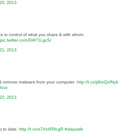
20, 2013
re in control of what you share & with whom.
pic.twitter.com/D4t71Lgc5r
21, 2013
t & remove malware from your computer.
http://t.co/jdhxQvINyb
Ocvz
22, 2013
p to date.
http://t.co/s7VchR9cgR
#staysafe