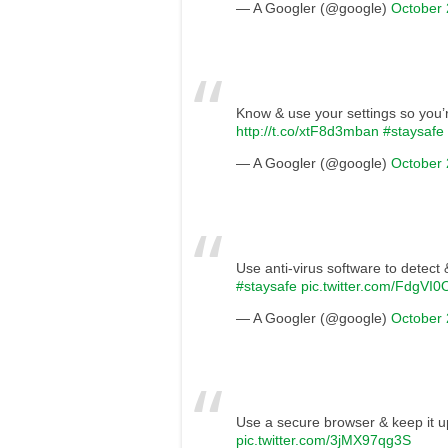
— A Googler (@google)
October 
Know & use your settings so you’
http://t.co/xtF8d3mban
#staysafe
— A Googler (@google)
October 
Use anti-virus software to detec
#staysafe
pic.twitter.com/FdgVI0
— A Googler (@google)
October 
Use a secure browser & keep it u
pic.twitter.com/3jMX97qg3S