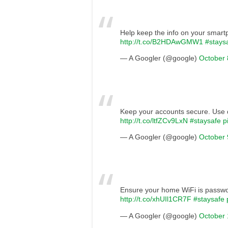
Help keep the info on your smart
http://t.co/B2HDAwGMW1
#stays
— A Googler (@google)
October 
Keep your accounts secure. Use d
http://t.co/ltfZCv9LxN
#staysafe
p
— A Googler (@google)
October 
Ensure your home WiFi is passwo
http://t.co/xhUIl1CR7F
#staysafe
— A Googler (@google)
October 