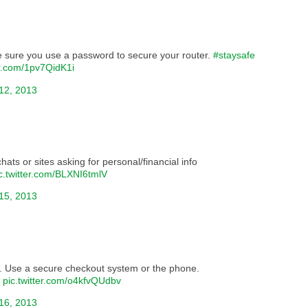
sure you use a password to secure your router.
#staysafe
er.com/1pv7QidK1i
12, 2013
hats or sites asking for personal/financial info
c.twitter.com/BLXNI6tmlV
15, 2013
il. Use a secure checkout system or the phone.
e
pic.twitter.com/o4kfvQUdbv
16, 2013