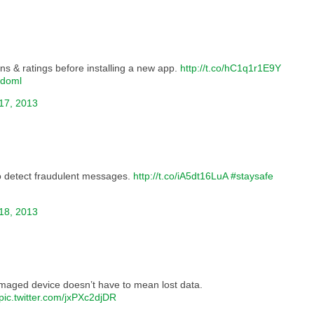
ns & ratings before installing a new app.
http://t.co/hC1q1r1E9Y
ddoml
17, 2013
o detect fraudulent messages.
http://t.co/iA5dt16LuA
#staysafe
18, 2013
amaged device doesn’t have to mean lost data.
pic.twitter.com/jxPXc2djDR