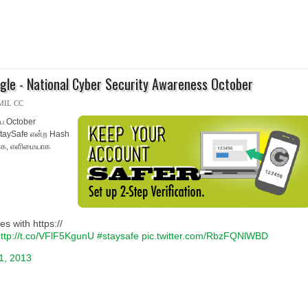
ogle - National Cyber Security Awareness October
MIL CC
ய October
taySafe என்ற Hash
காக, எளிமையாக
s with https://
ttp://t.co/VFlF5KgunU
#staysafe
pic.twitter.com/RbzFQNlWBD
1, 2013