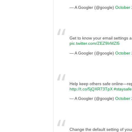
— A Googler (@google)
October 
Get to know your email settings a
pic.twitter.com/ZEZ9IrMZl5
— A Googler (@google)
October 
Help keep others safe online—re
http://t.co/5jQXR73TpX
#staysafe
— A Googler (@google)
October 
Change the default setting of your 