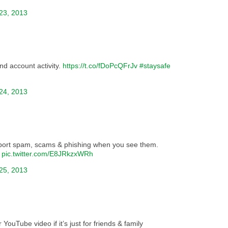
23, 2013
nd account activity.
https://t.co/fDoPcQFrJv
#staysafe
24, 2013
port spam, scams & phishing when you see them.
pic.twitter.com/E8JRkzxWRh
25, 2013
YouTube video if it’s just for friends & family