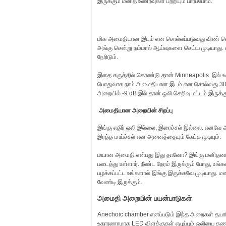
இருக்கும் மனித உணர்வுகள் பற்றியும் பார்ப்போம்.
மிக அமைதியான இடம் என சொல்லப்படுவது விண் வெள
அங்கு சென்று நம்மால் ஆய்வுகளை செய்ய முடியாத
நேரிடும்.
இதை கருத்தில் கொண்டு தான் Minneapolis இல் உள
பொதுவாக நாம் அமைதியான இடம் என சொல்வது 30 dB 
அறையில் -9 dB இல் தான் ஒலி செறிவு மட்டம் இருக்க
அமைதியான அறையின் சிறப்பு
இங்கு எதிர் ஒலி இல்லை, இரைச்சல் இல்லை. எனவே அம
இரத்த பாய்ச்சல் என அனைத்தையும் கேட்க முடியும்.
மயான அமைதி என்பது இது தானோ? இங்கு மனிதனால் 
படைத்து உள்ளார். நீண்ட நேரம் இருக்கும் போது, உங்க
பழக்கப்பட்ட உங்களால் இங்கு இருக்கவே முடியாது. 
வேண்டி இருக்கும்.
அமைதி அறையின் பயன்பாடுகள்
Anechoic chamber எனப்படும் இந்த அறைகள் தயாரிப்ப
உதாரணாமாக LED விளக்குகள் எழுப்பும் ஒலியை கணக்