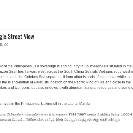
gle Street View
IL CC
ic of the Philippines, is a sovereign island country in Southeast Asia situated in the
Luzon Strait lies Taiwan; west across the South China Sea sits Vietnam; southwest i
o the south the Celebes Sea separates it from other islands of Indonesia; while to
the island-nation of Palau. Its location on the Pacific Ring of Fire and close to the
akes and typhoons, but also endows it with abundant natural resources and some o
 போன ஆசியாவின் எல்லையில் உள்ள பிலிப்பைன்ஸ் street view க்கான அறிவிப்பு நேற்று Google
ீவுகளை கொண்ட பிலிப்பைன்ஸ் நாட்டில் இனி நீங்களும் நடத்து சென்று சுற்றி பார்க்கும்