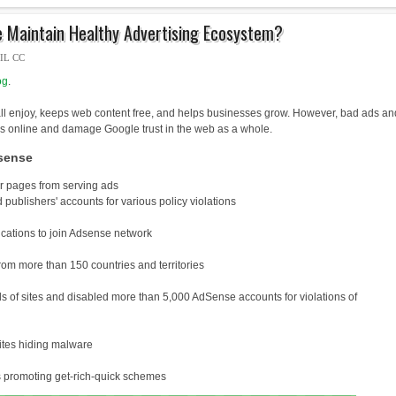
 Maintain Healthy Advertising Ecosystem?
IL CC
og
.
all enjoy, keeps web content free, and helps businesses grow. However, bad ads an
s online and damage Google trust in the web as a whole.
sense
r pages from serving ads
blishers' accounts for various policy violations
cations to join Adsense network
om more than 150 countries and territories
s of sites and disabled more than 5,000 AdSense accounts for violations of
ites hiding malware
s promoting get-rich-quick schemes