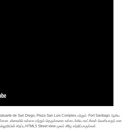
aluarte de San Diego, Plaza San Luis Complex மற்றும் Fort Santiago ஆகிய
 உள்ளன. விரைவில் உள்ளக மற்றும் தெருக்களை உள்ளடக்கிய காட்சிகள் வெளியாகும் என
ியின் சிறப்பு HTML5 Street view மூலம் கீழே சுற்றிப்பாருங்கள்.