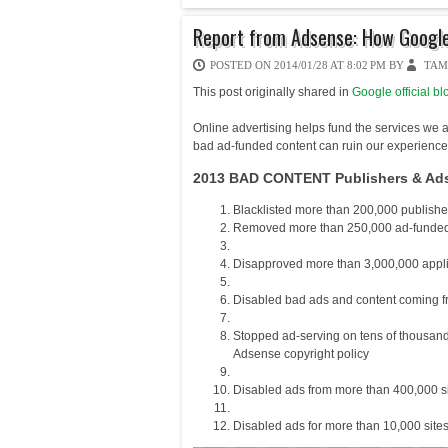
Report from Adsense: How Google
POSTED ON
2014/01/28 AT 8:02 PM
BY
TAM
This post originally shared in
Google official bl
Online advertising helps fund the services we 
bad ad-funded content can ruin our experience
2013 BAD CONTENT Publishers & Ad
Blacklisted more than 200,000 publishe
Removed more than 250,000 ad-funded pu
Disapproved more than 3,000,000 appli
Disabled bad ads and content coming fr
Stopped ad-serving on tens of thousand
Adsense copyright policy
Disabled ads from more than 400,000 s
Disabled ads for more than 10,000 site