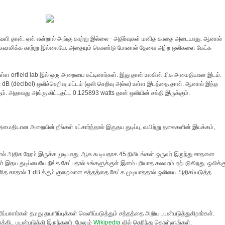
ி தான். ஏன் என்றால் அங்கு காற்று இல்லை - அதிர்வுகள் மனித காதை அடையாது. ஆனால்
ு. சுவாசிக்க காற்று இல்லையே. அதையும் கொண்டு போனால் தேவை அற்ற ஒலிகளை கேட்க
்ள orfield lab இல் ஒரு அறையை கட்டினார்கள். இது தான் உலகின் மிக அமைதியான இடம்.
(decibel) ஒலிச்செறிவு மட்டம் (ஒலி செறிவு அல்ல) உள்ள இடத்தை தான். ஆனால் இந்த
ும். அதாவது அங்கு கிட்டதட்ட 0.125893 watts தான் ஒலியின் சக்தி இருக்கும்.
ைதியான அறையின் நீங்கள் உட்கார்ந்தால் இருதய துடிப்பு, வயிற்று தசைகளின் இயக்கம்,
அதிக நேரம் இருக்க முடியாது. ஆக கூடியதாக 45 நிமிடங்கள் ஒருவர் இருந்து சாதனை
ள் இதய துடிப்பையே நீங்க கேட்பதால் உங்களுக்குள் இனம் புரியாத கலவரம் ஏற்படுகிறது. ஒலிக்க
மனித காதால் 1 dB க்கும் குறைவான சத்தத்தை கேட்க முடியாததால் ஒலியை அதிகப்படுத்த
ாளர்கள் தமது தயாரிப்புக்கள் வெளிப்படுத்தும் சத்தத்தை அறிய பயன்படுத்துகிறார்கள்.
கிட பயன்படுத்தி இருந்தனர். மேலும்
Wikipedia
வில் தெரிந்து கொள்ளுங்கள்.