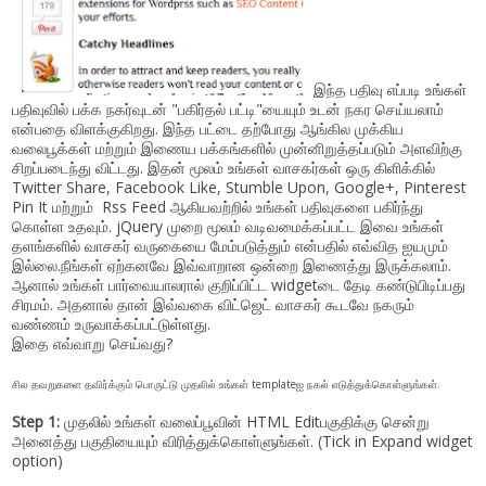
இந்த பதிவு எப்படி உங்கள்
பதிவுவில் பக்க நகர்வுடன் "பகிர்தல் பட்டி"யையும் உடன் நகர செய்யலாம்
என்பதை விளக்குகிறது. இந்த பட்டை தற்போது ஆங்கில முக்கிய
வலைபூக்கள் மற்றும் இணைய பக்கங்களில் முன்னிறுத்தப்படும் அளவிற்கு
சிறப்படைந்து விட்டது. இதன் மூலம் உங்கள் வாசகர்கள் ஒரு கிளிக்கில்
Twitter Share, Facebook Like, Stumble Upon, Google+, Pinterest
Pin It மற்றும் Rss Feed ஆகியவற்றில் உங்கள் பதிவுகளை பகிர்ந்து
கொள்ள உதவும். jQuery முறை மூலம் வடிவமைக்கப்பட்ட இவை உங்கள்
தளங்களில் வாசகர் வருகையை மேம்படுத்தும் என்பதில் எவ்வித ஐயமும்
இல்லை.நீங்கள் ஏற்கனவே இவ்வாறான ஒன்றை இணைத்து இருக்கலாம்.
ஆனால் உங்கள் பார்வையாலரால் குறிப்பிட்ட widgetடை தேடி கண்டுபிடிப்பது
சிரமம். அதனால் தான் இவ்வகை விட்ஜெட் வாசகர் கூடவே நகரும்
வண்ணம் உருவாக்கப்பட்டுள்ளது.
இதை எவ்வாறு செய்வது?
சில தவறுகளை தவிர்க்கும் பொருட்டு முதலில் உங்கள் templateஐ நகல் எடுத்துக்கொள்ளுங்கள்.
Step 1:
முதலில் உங்கள் வலைப்பூவின் HTML Editபகுதிக்கு சென்று
அனைத்து பகுதியையும் விரித்துக்கொள்ளுங்கள். (Tick in Expand widget
option)