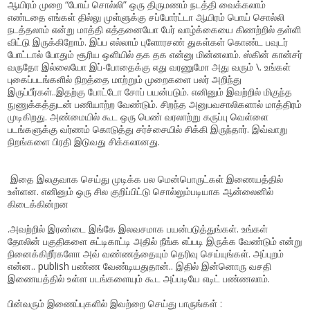
ஆயிரம் முறை “போய் சொல்லி” ஒரு திருமணம் நடத்தி வைக்கலாம்
எண்டதை எங்கள் தில்லு முள்ளுக்கு சப்போர்ட்டா ஆயிரம் பொய் சொல்லி
நடத்தலாம் என்று மாத்தி எத்தனையோ பேர் வாழ்க்கையை கிணற்றில் தள்ளி
விட்டு இருக்கிறோம். இப்ப எல்லாம் புளோரசண் துகள்கள் கொண்ட பவுடர்
போட்டால் போதும் சூரிய ஒளியில் தக தக என்னு மின்னலாம். ஸ்கின் கான்சர்
வருதோ இல்லையோ இப்-போதைக்கு எது வரணுமோ அது வரும் \. உங்கள்
புகைப்படங்களில் நிறத்தை மாற்றும் முறைகளை பலர் அறிந்து
இருப்பீர்கள்..இதற்கு போட்டோ சோப் பயன்படும். எனினும் இவற்றில் மிகுந்த
நுணுக்கத்துடன் பணியாற்ற வேண்டும். சிறந்த அனுபவசாலிகளால் மாத்திரம்
முடிகிறது. அண்மையில் கூட ஒரு பெண் வரலாற்று கருப்பு வெள்ளை
படங்களுக்கு வர்ணம் கொடுத்து சர்ச்சையில் சிக்கி இருந்தார். இவ்வாறு
நிறங்களை பிரதி இடுவது சிக்கலானது.
இதை இலகுவாக செய்து முடிக்க பல மென்பொருட்கள் இணையத்தில்
உள்ளன. எனினும் ஒரு சில குறிப்பிட்டு சொல்லும்படியாக ஆன்லைனில்
கிடைக்கின்றன
.அவற்றில் இரண்டை இங்கே இலவசமாக பயன்படுத்துங்கள். உங்கள்
தோலின் பகுதிகளை சுட்டிகாட்டி அதில் நீங்க எப்படி இருக்க வேண்டும் என்று
நினைக்கிறீர்களோ அவ் வண்ணத்தையும் தெரிவு செய்யுங்கள். அப்புறம்
என்ன.. publish பண்ண வேண்டியதுதான்.. இதில் இன்னொரு வசதி
இணையத்தில் உள்ள படங்களையும் கூட அப்படியே எடிட் பண்ணலாம்.
பின்வரும் இணைப்புகளில் இவற்றை செய்து பாருங்கள் :