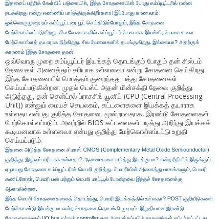
இதனைப் பற்றிக் கேள்விப் படுகையில், இந்த சோதனையின் போது கம்ப்யூட்டரில் என்ன
நடக்கிறது என்று எண்ணிப் பார்த்திருக்கிறீர்களா! இப்போது காணலாம்.
ஒவ்வொருமுறை நம் கம்ப்யூட்டரை பூட் செய்திடும்போதும், இந்த சோதனை
மேற்கொள்ளப்படுகிறது. சில வேளைகளில் கம்ப்யூட்டர் வேகமாக இயங்கி, வேலை களை
மேற்கொள்ளத் தயாராக நிற்கிறது. சில வேளைகளில் தயங்குகிறது. இல்லையா? அதற்குக்
காரணம் இந்த சோதனை தான்.
ஒவ்வொரு முறை கம்ப்யூட்டர் இயங்கத் தொடங்கும் போதும் தன் சிஸ்டம்
தேவைகள் அனைத்தும் சரியாக உள்ளனவா என்று சோதனை செய்கிறது.
இந்த சோதனையில் மொத்தம் குறைந்தது பத்து சோதனைகள்
செய்யப்படுகின்றன. முதல் டெஸ்ட் அதன் மின்சக்தி தேவை குறித்து.
அடுத்தது, தன் சென்ட்ரல் ப்ராசசிங் யூனிட் (CPU (Central Processing
Unit)) என்னும் மையச் செயலகம், கட்டளைகளை இயக்கத் தயாராக
உள்ளதா என்பது குறித்த சோதனை. மூன்றாவதாக, இரண்டு சோதனைகள்
மேற்கொள்ளப்படும். அவற்றில் BIOS கட்டளைகள் படித்து அறிந்து இயக்கக்
கூடியனவாக உள்ளனவா என்பது குறித்து மேற்கொள்ளப்பட்டு உறுதி
செய்யப்படும்.
இதனை அடுத்த சோதனை சிமாஸ் CMOS (Complementary Metal Oxide Semiconductor)
குறித்து. இதுவும் சரியாக உள்ளதா? ஆணைகளை எடுத்து இயக்குமா? என்ற ரீதியில் இருக்கும்.
ஏழாவது சோதனை கம்ப்யூட்டரின் மெமரி குறித்து. மெமரியின் அனைத்து பாகங்களும், மெமரி
கண்ட்ரோலர், மெமரி பஸ் மற்றும் மெமரி மாட்யூல் போன்றவை இந்தச் சோதனைக்கு
ஆளாகின்றன.
இந்த மெமரி சோதனைகளைத் தொடர்ந்து, மெமரி இயக்கத்தில் உள்ளதா? POST குறியீடுகளை
மேற்கொண்டு இயங்குமா என்ற சோதனை தொடங்கி முடியும். இறுதியான இரண்டு
சோதனைகளும் I/O bus மற்றும் controller என அழைக்கப்படும் சாதனங்கள் சம்பந்தப்பட்டது.