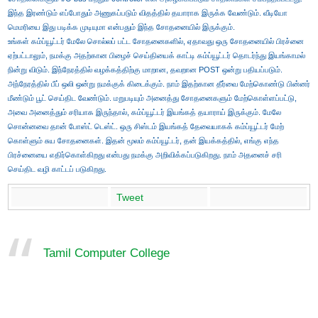
இந்த இரண்டும் எப்போதும் அணுகப்படும் விதத்தில் தயாராக இருக்க வேண்டும். வீடியோ
மெமரியை இது படிக்க முடியுமா என்பதும் இந்த சோதனையில் இருக்கும்.
உங்கள் கம்ப்யூட்டர் மேலே சொல்லப் பட்ட சோதனைகளில், ஏதாவது ஒரு சோதனையில் பிரச்னை
ஏற்பட்டாலும், நமக்கு அதற்கான பிழைச் செய்தியைக் காட்டி கம்ப்யூட்டர் தொடர்ந்து இயங்காமல்
நின்று விடும். இந்நேரத்தில் வழக்கத்திற்கு மாறான, தவறான POST ஒன்று பதியப்படும்.
அந்நேரத்தில் பீப் ஒலி ஒன்று நமக்குக் கிடைக்கும். நாம் இதற்கான தீர்வை மேற்கொண்டு பின்னர்
மீண்டும் பூட் செய்திட வேண்டும். மறுபடியும் அனைத்து சோதனைகளும் மேற்கொள்ளப்பட்டு,
அவை அனைத்தும் சரியாக இருந்தால், கம்ப்யூட்டர் இயங்கத் தயாராய் இருக்கும். மேலே
சொன்னவை தான் போஸ்ட் டெஸ்ட். ஒரு சிஸ்டம் இயங்கத் தேவையாகக் கம்ப்யூட்டர் மேற்
கொள்ளும் சுய சோதனைகள். இதன் மூலம் கம்ப்யூட்டர், தன் இயக்கத்தில், எங்கு எந்த
பிரச்னையை எதிர்கொள்கிறது என்பது நமக்கு அறிவிக்கப்படுகிறது. நாம் அதனைச் சரி
செய்திட வழி காட்டப் படுகிறது.
Tweet
Tamil Computer College