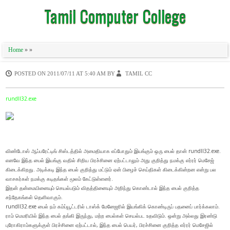
Tamil Computer College
Home
» »
POSTED ON
2011/07/11 AT 5:40 AM
BY
TAMIL CC
rundll32.exe
விண்டோஸ் ஆப்பரேட்டிங் சிஸ்டத்தில் அமைதியாக எப்போதும் இயங்கும் ஒரு பைல் தான் rundll32.exe.
எனவே இந்த பைல் இயங்கு வதில் சிறிய பிரச்சினை ஏற்பட்டாலும் அது குறித்து நமக்கு எர்ரர் மெசேஜ்
கிடைக்கிறது. அடிக்கடி இந்த பைல் குறித்து மட்டும் ஏன் பிழைச் செய்திகள் கிடைக்கின்றன என்று பல
வாசகர்கள் நமக்கு கடிதங்கள் மூலம் கேட்டுள்ளனர்.
இதன் தன்மையினையும் செயல்படும் விதத்தினையும் அறிந்து கொண்டால் இந்த பைல் குறித்த
சந்தேகங்கள் தெளிவாகும்.
rundll32.exe பைல் நம் கம்ப்யூட்டரில் டாஸ்க் மேனேஜரில் இயங்கிக் கொண்டிருப் பதனைப் பார்க்கலாம்.
ராம் மெமரியில் இந்த பைல் தங்கி இருந்து, மற்ற பைல்கள் செயல்பட உதவிடும். ஒன்று அல்லது இரண்டு
புரோகிராம்களுக்குள் பிரச்சினை ஏற்பட்டால், இந்த பைல் பெயர், பிரச்சினை குறித்த எர்ரர் மெசேஜில்