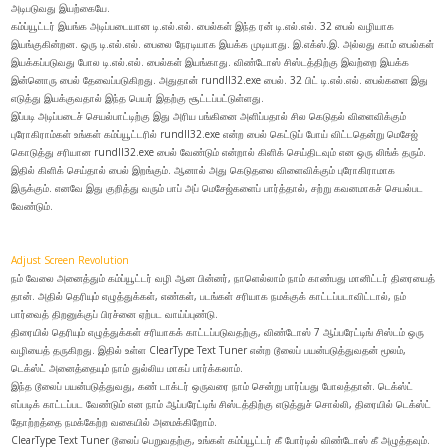
அடிபடுவது இயற்கையே.
கம்ப்யூட்டர் இயங்க அடிப்படையான டி.எல்.எல். பைல்கள் இந்த ரன் டி.எல்.எல். 32 பைல் வழியாக
இயங்குகின்றன. ஒரு டி.எல்.எல். பைலை நேரடியாக இயக்க முடியாது. இ.எக்ஸ்.இ. அல்லது காம் பைல்கள்
இயக்கப்படுவது போல டி.எல்.எல். பைல்கள் இயங்காது. விண்டோஸ் சிஸ்டத்திற்கு இவற்றை இயக்க
இன்னொரு பைல் தேவைப்படுகிறது. அதுதான் rundll32.exe பைல். 32 பிட் டி.எல்.எல். பைல்களை இது
எடுத்து இயக்குவதால் இந்த பெயர் இதற்கு சூட்டப்பட்டுள்ளது.
இப்படி அடிப்படைச் செயல்பாட்டிற்கு இது அரிய பங்கினை அளிப்பதால் சில கெடுதல் விளைவிக்கும்
புரோகிராம்கள் உங்கள் கம்ப்யூட்டரில் rundll32.exe என்ற பைல் கெட்டுப் போய் விட்டதென்று மெசேஜ்
கொடுத்து சரியான rundll32.exe பைல் வேண்டும் என்றால் கிளிக் செய்திடவும் என ஒரு லிங்க் தரும்.
இதில் கிளிக் செய்தால் பைல் இறங்கும். ஆனால் அது கெடுதலை விளைவிக்கும் புரோகிராமாக
இருக்கும். எனவே இது குறித்து வரும் பாப் அப் மெசேஜ்களைப் பார்த்தால், சற்று கவனமாகச் செயல்பட
வேண்டும்.
Adjust Screen Revolution
நம் வேலை அனைத்தும் கம்ப்யூட்டர் வழி ஆன பின்னர், நாளெல்லாம் நாம் காண்பது மானிட்டர் திரையைத்
தான். அதில் தெரியும் எழுத்துக்கள், எண்கள், படங்கள் சரியாக நமக்குக் காட்டப்படாவிட்டால், நம்
பார்வைத் திறனுக்குப் பிரச்னை ஏற்பட வாய்ப்புண்டு.
திரையில் தெரியும் எழுத்துக்கள் சரியாகக் காட்டப்படுவதற்கு, விண்டோஸ் 7 ஆப்பரேட்டிங் சிஸ்டம் ஒரு
வழியைத் தருகிறது. இதில் உள்ள ClearType Text Tuner என்ற டூலைப் பயன்படுத்துவதன் மூலம்,
டெக்ஸ்ட் அனைத்தையும் நாம் துல்லிய மாகப் பார்க்கலாம்.
இந்த டூலைப் பயன்படுத்துவது, கண் டாக்டர் ஒருவரை நாம் சென்று பார்ப்பது போலத்தான். டெக்ஸ்ட்
எப்படிக் காட்டப்பட வேண்டும் என நாம் ஆப்பரேட்டிங் சிஸ்டத்திற்கு எடுத்துச் சொல்லி, திரையில் டெக்ஸ்ட்
தோற்றத்தை நமக்கேற்ற வகையில் அமைக்கிறோம்.
ClearType Text Tuner டூலைப் பெறுவதற்கு, உங்கள் கம்ப்யூட்டர் கீ போர்டில் விண்டோஸ் கீ அழுத்தவும்.