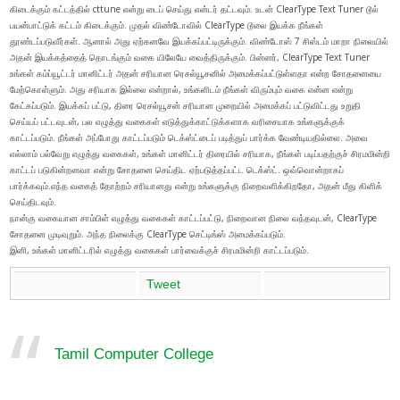
கிடைக்கும் கட்டத்தில் cttune என்று டைப் செய்து என்டர் தட்டவும். உடன் ClearType Text Tuner டூல்
பயன்பாட்டுக் கட்டம் கிடைக்கும். முதல் விண்டோவில் ClearType டூலை இயக்க நீங்கள்
தூண்டப்படுவீர்கள். ஆனால் அது ஏற்கனவே இயக்கப்பட்டிருக்கும். விண்டோஸ் 7 சிஸ்டம் மாறா நிலையில்
அதன் இயக்கத்தைத் தொடங்கும் வகை யிலேயே வைத்திருக்கும். பின்னர், ClearType Text Tuner
உங்கள் கம்ப்யூட்டர் மானிட்டர் அதன் சரியான ரெசல்யூசனில் அமைக்கப்பட்டுள்ளதா என்ற சோதனையை
மேற்கொள்ளும். அது சரியாக இல்லை என்றால், உங்களிடம் நீங்கள் விரும்பும் வகை என்ன என்று
கேட்கப்படும். இயக்கப் பட்டு, திரை ரெசல்யூசன் சரியான முறையில் அமைக்கப் பட்டுவிட்டது உறுதி
செய்யப் பட்டவுடன், பல எழுத்து வகைகள் எடுத்துக்காட்டுக்களாக வரிசையாக உங்களுக்குக்
காட்டப்படும். நீங்கள் அப்போது காட்டப்படும் டெக்ஸ்ட்டைப் படித்துப் பார்க்க வேண்டியதில்லை. அவை
எல்லாம் பல்வேறு எழுத்து வகைகள், உங்கள் மானிட்டர் திரையில் சரியாக, நீங்கள் படிப்பதற்குச் சிரமமின்றி
காட்டப் படுகின்றனவா என்று சோதனை செய்திட ஏற்படுத்தப்பட்ட டெக்ஸ்ட். ஒவ்வொன்றாகப்
பார்க்கவும்.எந்த வகைத் தோற்றம் சரியானது என்று உங்களுக்கு நிறைவளிக்கிறதோ, அதன் மீது கிளிக்
செய்திடவும்.
நான்கு வகையான சாம்பிள் எழுத்து வகைகள் காட்டப்பட்டு, நிறைவான நிலை வந்தவுடன், ClearType
சோதனை முடிவுறும். அந்த நிலைக்கு ClearType செட்டிங்ஸ் அமைக்கப்படும்.
இனி, உங்கள் மானிட்டரில் எழுத்து வகைகள் பார்வைக்குச் சிரமமின்றி காட்டப்படும்.
Tweet
Tamil Computer College