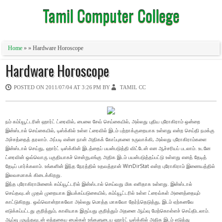
Tamil Computer College
Home
» » Hardware Horoscope
Hardware Horoscope
POSTED ON
2011/07/04 AT 3:26 PM
BY
TAMIL CC
நம் கம்ப்யூட்டரின் ஹார்ட் ட்ரைவில், பைலை சேவ் செய்கையில், அல்லது புதிய புரோகிராம் ஒன்றை
இன்ஸ்டால் செய்கையில், டிஸ்க்கில் உள்ள ட்ரைவில் இடம் பற்றாக்குறையாக உள்ளது என்ற செய்தி நமக்கு
அச்சத்தைத் தரலாம். அப்படி என்ன நான் அதிகக் கோப்புகளை உருவாக்கி, அல்லது புரோகிராம்களை
இன்ஸ்டால் செய்து, ஹார்ட் டிஸ்க்கின் இடத்தைப் பயன்படுத்தி விட்டேன் என ஆச்சரியப் படலாம். உடனே
ட்ரைவின் ஒவ்வொரு பகுதியாகச் சென்று,எங்கு அதிக இடம் பயன்படுத்தப்பட்டு உள்ளது எனத் தேடித்
தேடிப் பார்க்கலாம். உங்களின் இந்த நேரத்தில் உதவத்தான் WinDirStat என்ற புரோகிராம் இணையத்தில்
இலவசமாகக் கிடைக்கிறது.
இந்த புரோகிராமினைக் கம்ப்யூட்டரில் இன்ஸ்டால் செய்வது மிக எளிதாக உள்ளது. இன்ஸ்டால்
செய்தவுடன் முதல் முறையாக இயக்கப்படுகையில், கம்ப்யூட்டரில் உள்ள ட்ரைவ்கள் அனைத்தையும்
காட்டுகிறது. ஒவ்வொன்றாகவோ அல்லது மொத்த மாகவோ தேர்ந்தெடுத்து, இடம் ஏற்கனவே
எடுக்கப்பட்டது குறித்தும், காலியாக இருப்பது குறித்தும் அதனை ஆய்வு மேற்கொள்ளச் செய்திடலாம்.
ஆய்வு முடிந்தவுடன் எத்தகைய பைல்கள் உங்களுடைய ஹார்ட் டிஸ்க்கில் அதிக இடம் எடுத்து