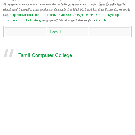
அமர்ந்துள்ளன என்று வண்ணங்களைக் கொண்டு வேறுபடுத்திக் காட்டப்படும். இந்த இடத்திலிருந்தே
உங்கள் ஹார்ட் ட்ரைவில் உள்ள பைல்களை நீக்கலாம். அவற்றின் இடம் குறித்து நிர்வகிக்கலாம். இதனைப்
பெற
http://download.cnet.com /WinDirStat/30002248_410614593.html?tag=drop
DownForm; productListing
என்ற முகவரியில் உள்ள தளம் செல்லவும். or
Click here
Tweet
Tamil Computer College