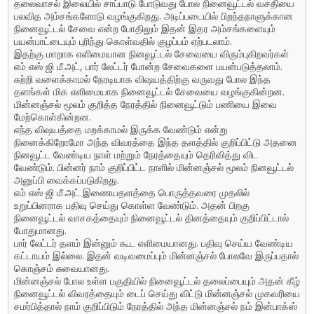
தலைவாசல் இலையில் சாப்பாடு போடுவது போல நினைவூட்டல் வசதியை
பலவித அம்சங்களோடு வழங்குகிறது. அடிப்படையில் பிறந்தநாளுக்கான
நினைவூட்டல் சேவை என்ற‌ போதிலும் இதன் இதர அம்சங்களையும்
பயன்பாட்டையும் புரிந்து கொள்வதில் குழப்பம் ஏற்படலாம்.
இதற்கு மாறாக எளிமையான நினவூட்டல் சேவையை விரும்புகிற‌வர்கள்
எம் எஸ் ஜி மீ.அட், பார் லேட்டர் போன்ற‌ சேவைகளை பயன்படுத்தலாம்.
சுற்றி வளைக்காமல் நேரடியாக விஷயத்திற்கு வருவது போல இந்த
தளங்கள் மிக எளிமையாக நினைவூட்டல் சேவையை வழங்குகின்றன.
மின்னஞ்சல் மூலம் குறித்த நேரத்தில் நினைவூட்டும் பணியை இவை
மேற்கொள்கின்ற‌ன.
எந்த விஷயத்தை மறக்காமல் இருக்க வேண்டும் என்று
நினைக்கிறோமோ அந்த விவரத்தை இந்த தளத்தில் குறிப்பிட்டு அதனை
நினவூட்ட வேண்டிய நாள் மற்றும் நேரத்தையும் தெரிவித்து விட
வேண்டும். பின்னர் நாம் குறிப்பிட்ட நாளில் மின்னஞ்சல் மூலம் நினவூட்டல்
அனுப்பி வைக்கப்ப‌டுகிறது.
எம் எஸ் ஜி மீ.அட் இணையதளத்தை பொருத்தவரை முதலில்
உறுப்பினராக பதிவு செய்து கொள்ள வேண்டும். அதன் பிற‌கு
நினைவூட்டல் வாசகத்தையும் நினைவூட்டல் தினத்தையும் குறிப்பிட்டால்
போதுமானது.
பார் லேட்டர் தளம் இன்னும் கூட எளிமையானது. பதிவு செய்ய வேண்டிய
கட்டாயம் இல்லை. இதன் வடிவமைப்பும் மின்னஞ்சல் போலவே இருப்பதால்
கொஞ்சம் சுவையானது.
மின்னஞ்சல் போல உள்ள பகுதியில் நினைவூட்டல் தலைப்பையும் அதன் கீழ்
நினைவூட்டல் விவரத்தையும் டைப் செய்து விட்டு மின்னஞ்சல் முகவரியை
சமர்பித்தால் நாம் குறிப்பிடும் நேரத்தில் அந்த மின்னஞ்சல் நம் இன்பாக்ஸ்