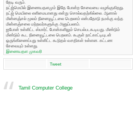
தேடி வரும்.
நட்ஜ்மெயில் இணையதளமும் இதே போன்ற‌ சேவையை வழங்குகிறது.
நட்ஜ் மெயிலை எளிமையானது என்று சொல்வதற்கில்லை. ஆனால்
மின்னஞ்சல் மூலம் நினைவூட்டலை பெறலாம் என்பதோடு நமக்கு வந்த
மின்னஞ்சலை மற்றவர்களுக்கு அனுப்பலாம்.
ஐபோன் உள்ளிட்ட ஸ்மார்ட் போன்களிலும் செயல்படகூடியது. மீண்டும்
மீண்டும் கூட நினைவூட்டலை பெறலாம். கூகுள் நாட்காட்டியுடன்
ஒருங்கிணைப்பது உள்ளிட்ட கூடுதல் வசதிகள் உள்ளன. கட்டண‌
சேவையும் உள்ளது.
இணையதள முகவரி
Tweet
Tamil Computer College