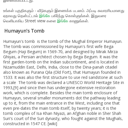
இணைக்கப்பட்டது.
உங்கள் பகுதிகளும் - வீடுகளும் இணைக்க படலாம். அப்படி சுவாரசியமானது
ஏதாவது தென்பட்டால்
இங்கே
பகிர்ந்து கொள்ளுங்கள். இதுவரை
வெளியாகிய Street view களை
இங்கே
காணுங்கள்.
Humayun's Tomb
Humayun's tomb is the tomb of the Mughal Emperor Humayun.
The tomb was commissioned by Humayun's first wife Bega
Begum (Haji Begum) in 1569-70, and designed by Mirak Mirza
Ghiyas, a Persian architect chosen by Bega Begum. It was the
first garden-tomb on the Indian subcontinent, and is located in
Nizamuddin East, Delhi, India, close to the Dina-panah citadel
also known as Purana Qila (Old Fort), that Humayun founded in
1533. It was also the first structure to use red sandstone at such
a scale The tomb was declared a UNESCO World Heritage Site in
1993,[9] and since then has undergone extensive restoration
work, which is complete. Besides the main tomb enclosure of
Humayun, several smaller monuments dot the pathway leading
up to it, from the main entrance in the West, including one that
even pre-dates the main tomb itself, by twenty years; it is the
tomb complex of Isa Khan Niyazi, an Afghan noble in Sher Shah
Suri's court of the Suri dynasty, who fought against the Mughals,
constructed in 1547 CE. [wiki]