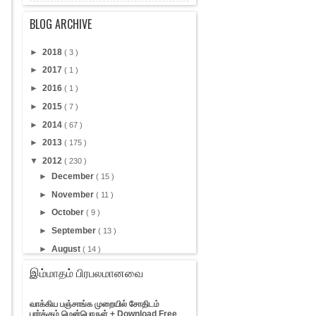
BLOG ARCHIVE
►
2018
( 3 )
►
2017
( 1 )
►
2016
( 1 )
►
2015
( 7 )
►
2014
( 67 )
►
2013
( 175 )
▼
2012
( 230 )
►
December
( 15 )
►
November
( 11 )
►
October
( 9 )
►
September
( 13 )
►
August
( 14 )
▼
July
( 21 )
இம்மாதம் பிரபலமானவை
JavaScript Disable செய்து விட்டு
வரும் பதிவு திருட...
வாக்கிய பஞ்சாங்க முறையில் சோதிடம்
லண்டன் ஒலிம்பிக் மைதானங்களை
பார்க்கும் மென்பொருள் + Download Free