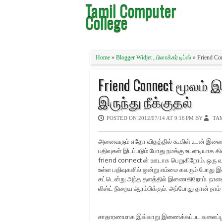
Tamil Computer
College
Home
»
Blogger Widjet
,
பிளாக்கர் டிப்ஸ்
» Friend C
Friend Connect மூலம
இருந்து நீக்குதல்
POSTED ON
2012/07/14 AT 9:16 PM
BY
TA
அனைவரும் எதோ விதத்தில் கூகிள் உடன் இணைக
பதிவுகள் இடப்படும் போது நமக்கு உடனடியாக க
friend connect ன் ஊடாக பெறுகிறோம். ஒரு 
உள்ள பதிவுகளில் ஒன்று எம்மை கவரும் போது இ
சட்டென்று அந்த தளத்தில் இணைகிறோம். நாளடைவ
லிஸ்ட் நிறைய ஆரம்பிக்கும். அப்போது தான் நாம
சாதாரணமாக இவ்வாறு இணைக்கப்பட வலைப்பூக்க