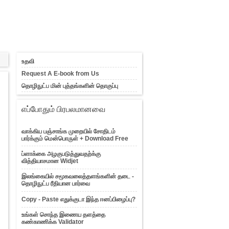
உதவி
Request A E-book from Us
தொழிநுட்ப மின் புத்தங்களின் தொகுப்பு
எப்போதும் பிரபலமானவை
வாக்கிய பஞ்சாங்க முறையில் சோதிடம்
பார்க்கும் மென்பொருள் + Download Free
ப்ளாக்கை அழகுபடுத்துவதற்க்கு
வித்தியாசமான Widjet
இலங்கையில் சமூகவலைத்தளங்களின் தடை -
தொழிநுட்ப ரீதியான பார்வை
Copy - Paste எதுக்குடா இந்த ஈனப்பிழைப்பு?
உங்கள் சொந்த இணைய தளத்தை
கண்காணிக்க Validator