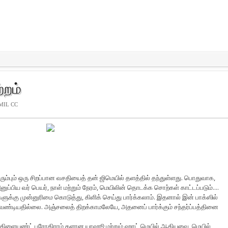
்றம்
MIL CC
ும்பும் ஒரு சிறப்பான வசதியைத் தன் ஜிமெயில் தளத்தில் தந்துள்ளது. பொதுவாக,
ுப்பிய வர் பெயர், நாள் மற்றும் நேரம், மெயிலின் தொடக்க சொற்கள் காட்டப்படும்....
்களுக்கு முன்னுரிமை கொடுத்து, கிளிக் செய்து பார்க்கலாம். இதனால் இன் பாக்ஸில்
ண்டியதில்லை. அஞ்சலைத் திறக்காமலேயே, அதனைப் பார்க்கும் சந்தர்ப்பத்தினை
ல் கிளையண்ட் புரோகிராம் களான யாஹூ மற்றும் ஹாட் மெயில் ஆகியவை, மெயில்