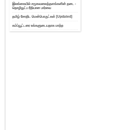
10 சிறந்த இலவச Best Anti Virus
இலங்கையில் சமூகவலைத்தளங்களின் தடை -
தொழிநுட்ப ரீதியான பார்வை
ஃபேஸ்புக் பாவனையாளர்களின் IP
Address ஐ கண்டுபிடிப்...
தமிழ் சோதிட மென்பொருட்கள் [Updated]
ரகசியமாக மின்னஞ்சல் அனுப்புவதற்கு
கம்ப்யூட்டரை உங்களுடையதாக மாற்ற
ரகசியமாக மின்னஞ்சல் அனுப்புவதற்கு
இணையதளங்களை சோதிப்பதற்கு
கைத்தொலைபேசிக்கான
இணையதளத்தை வடிவமைப்பதற்கு
விண்டோஸ் 8 சோதனைப் பதிப்பு
Google Chrome Beta 14: இணைய
வேகத்தை அதிகப்படுத்துவ...
எந்தவித செலவும் இல்லாமல் இணைய
வேகத்தை இரட்டிப்பாக்...
டுவிட்டரில் அழகான Symbols உடன்
பதிவிடுவது எப்படி?
போட்டோஷாப் இன்றி PSD கோப்புகளைத்
திறக்க 3 மென்பொரு...
அன்டெலிட் 360 UNDELETE 360
ஐஎஸ்ஒ கோப்புகளை உருவாக்குவதற்கு
கண்களை காப்பாற்ற