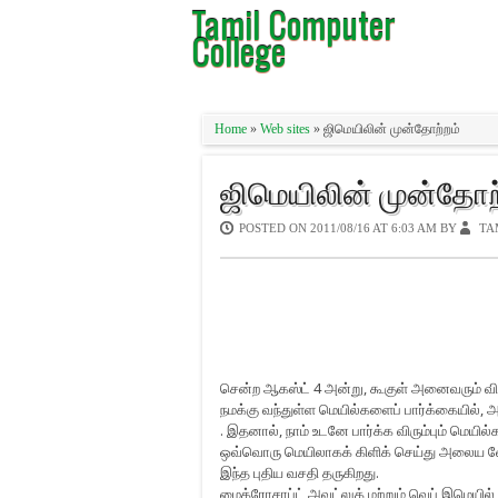
Tamil Computer
College
Home
»
Web sites
» ஜிமெயிலின் முன்தோற்றம்
ஜிமெயிலின் முன்தோற
POSTED ON
2011/08/16 AT 6:03 AM
BY
TA
சென்ற ஆகஸ்ட் 4 அன்று, கூகுள் அனைவரும் விர
நமக்கு வந்துள்ள மெயில்களைப் பார்க்கையில், அன
. இதனால், நாம் உடனே பார்க்க விரும்பும் மெயில
ஒவ்வொரு மெயிலாகக் கிளிக் செய்து அலைய வே
இந்த புதிய வசதி தருகிறது.
மைக்ரோசாப்ட் அவுட்லுக் மற்றும் வெப் இமெயி