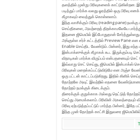
தளத்தில் மூன்று பிரிவுகளைக் காட்டுகின்றன. இட
படித்துப் பார்க்க வலது ஓரத்தில் ஒரு பிரிவு எ
கீழாகவும் வைத்துக் கொள்ளலாம்.
இந்த வாசிக்கும் பிரிவு (reading pane) நமக்க
செய்திகளை, அவற்றைத் திறக்காமலேயே பார்த்து,
இதனை ஜிமெயில் இப்போதுதான் சேர்த்துள்ளது. 
அங்குள்ள சர்ச் கட்டத்தில் Preview Pane என ட
Enable செய்திட வேண்டும். பின்னர், இது எந்த
இன்பாக்ஸுக்குக் கீழாகக் கூட இருக்கும்படி ச
விநாடிகள் பார்க்க விருப்பம் என்பதனையும் செட்
இவ்வாறு செட் செய்து, ஜிமெயில் இன்பாக்ஸ் ச
பிரிவுகள் மறைக்கப்பட்டுவிடுமே என அஞ்ச வேண்டா
ஒரு பட்டன் காட்டப்படுகிறது. இதில் கிளிக் செ
தோற்றலே அவுட் இவற்றில் எதனை வேண்டுமானாலு
தோற்றம் நமக்குக் கிடைக்கும்.
திரைக்குக் குறுக்காக அல்லது நெட்டுத் தோற்ற
செய்து அமைக்கலாம். பிரிவின் அகலத்தையும் வி
பிரிவு ஏற்படுத்தப்பட்டுப் பார்த்த பின்னர், இதே
இந்த முன் தோற்றக் காட்சி இதுவரை ஜிமெயிலி