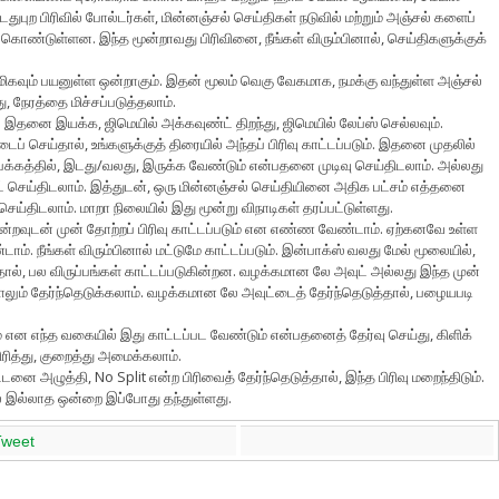
துபுற பிரிவில் போல்டர்கள், மின்னஞ்சல் செய்திகள் நடுவில் மற்றும் அஞ்சல் களைப்
னக் கொண்டுள்ளன. இந்த மூன்றாவது பிரிவினை, நீங்கள் விரும்பினால், செய்திகளுக்குக்
ு மிகவும் பயனுள்ள ஒன்றாகும். இதன் மூலம் வெகு வேகமாக, நமக்கு வந்துள்ள அஞ்சல்
 நேரத்தை மிச்சப்படுத்தலாம்.
இதனை இயக்க, ஜிமெயில் அக்கவுண்ட் திறந்து, ஜிமெயில் லேப்ஸ் செல்லவும்.
ைப் செய்தால், உங்களுக்குத் திரையில் அந்தப் பிரிவு காட்டப்படும். இதனை முதலில்
 பக்கத்தில், இடது/வலது, இருக்க வேண்டும் என்பதனை முடிவு செய்திடலாம். அல்லது
ெட் செய்திடலாம். இத்துடன், ஒரு மின்னஞ்சல் செய்தியினை அதிக பட்சம் எத்தனை
 செய்திடலாம். மாறா நிலையில் இது மூன்று விநாடிகள் தரப்பட்டுள்ளது.
ென்றவுடன் முன் தோற்றப் பிரிவு காட்டப்படும் என எண்ண வேண்டாம். ஏற்கனவே உள்ள
ம். நீங்கள் விரும்பினால் மட்டுமே காட்டப்படும். இன்பாக்ஸ் வலது மேல் மூலையில்,
ய்தால், பல விருப்பங்கள் காட்டப்படுகின்றன. வழக்கமான லே அவுட் அல்லது இந்த முன்
ம் தேர்ந்தெடுக்கலாம். வழக்கமான லே அவுட்டைத் தேர்ந்தெடுத்தால், பழையபடி
ம் என எந்த வகையில் இது காட்டப்பட வேண்டும் என்பதனைத் தேர்வு செய்து, கிளிக்
ரித்து, குறைத்து அமைக்கலாம்.
 பட்டனை அழுத்தி, No Split என்ற பிரிவைத் தேர்ந்தெடுத்தால், இந்த பிரிவு மறைந்திடும்.
ல் இல்லாத ஒன்றை இப்போது தந்துள்ளது.
Tweet