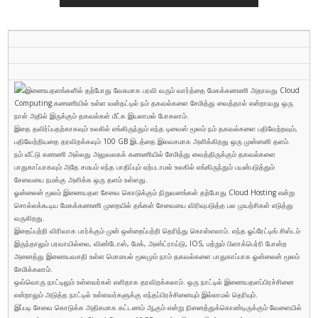
இணையதளங்களில் தற்போது வேகமாக பரவி வரும் வார்த்தை மேகக்கணணி அதாவது Cloud
Computing.
கணணியில் உள்ள வன்தட்டில் நம் தகவல்களை சேமித்து வைத்தால் என்றாவது ஒரு
நாள் அதில் இருக்கும் தகவல்கள் மீட்க இயலாமல் போகலாம்.
இதை தவிர்ப்பதற்காகவும் உலகில் எங்கிருந்தும் எந்த டிவைஸ் மூலம் நம் தகவல்களை பதிவேற்றவும்,
பதிவேற்றியதை தரவிறக்கவும் 100 GB இடத்தை இலவசமாக அளிக்கிறது ஒரு முன்னனி தளம்.
நம் வீட்டு கணணி அல்லது அலுவலகக் கணணியில் சேமித்து வைத்திருக்கும் தகவல்களை
பாதுகாப்பாகவும் அதே சமயம் எந்த பாதிப்பும் ஏற்படாமல் உலகில் எங்கிருந்தும் பயன்படுத்தும்
சேவையை நமக்கு அளிக்க ஒரு தளம் உள்ளது.
ஓன்லைன் மூலம் இணையதள சேவை கொடுக்கும் நிறுவனங்கள் தற்போது Cloud Hosting என்று
சொல்லக்கூடிய மேகக்கணணி முறையில் தங்கள் சேவையை விரிவுபடுத்த பல முயற்சிகள் எடுத்து
வருகிறது.
இதைப்பற்றி விரிவாக பார்க்கும் முன் ஒன்றைப்பற்றி தெரிந்து கொள்ளலாம். எந்த ஓப்ரேட்டிங் சிஸ்டம்
இருந்தாலும் பரவாயில்லை, விண்டோஸ், மேக், அண்ட்ராய்டு, IOS, மற்றும் பிளாக்பெர்ரி போன்ற
அனைத்து இணையவசதி உள்ள மொபைல் மூலமும் நாம் தகவல்களை பாதுகாப்பாக ஓன்லைன் மூலம்
சேமிக்கலாம்.
ஒவ்வொரு நாட்டிலும் உள்ளவர்கள் எளிதாக தரவிறக்கலாம். ஒரு நாட்டில் இணையதளப்பிரச்சினை
என்றாலும் அடுத்த நாட்டில் உள்ளவர்களுக்கு எந்தப்பிரச்சினையும் இல்லாமல் தெரியும்.
இப்படி சேவை கொடுக்க அதிகமாக கட்டணம் ஆகும் என்று நினைத்துக்கொண்டிருக்கும் வேளையில்