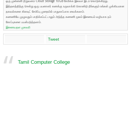
ஒரு முன்னனி நிறுவனம் Cloud Storage 10GB சேமிக்க இலவச இடம் கொடுக்கிறது.
இத்தளத்திற்கு சென்று ஒரு பயனாளர் கணக்கு உருவாக்கி கொண்டு நீங்களும் உங்கள் முக்கியமான
தகவல்களை கிளவுட் சேமிப்பு முறையில் பாதுகாப்பாக வைக்கலாம்.
கணணியே முழுவதும் பாதிக்கப்பட்டாலும் அடுத்த கணணி மூலம் இணையம் வழியாக நம்
கோப்புகளை பயன்படுத்தலாம்.
இணையதள முகவரி
Tweet
Tamil Computer College