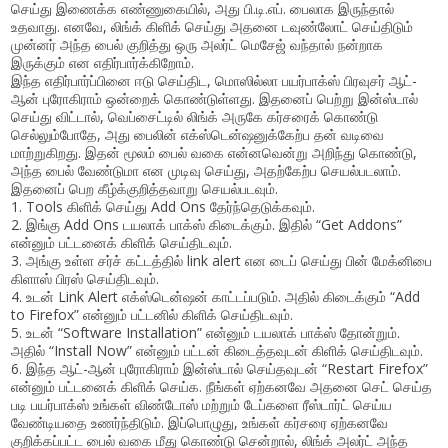
செய்து இணைக்க எண்ணுகையில், அது பி.டி.எப். பைலாக இருந்தால்
உதவாது. எனவே, லிங்க் கிளிக் செய்து அதனை டவுண்லோட் செய்திடும்
முன்னர் அந்த பைல் குறித்து ஒரு அலர்ட் மெசேஜ் வந்தால் நன்றாக
இருக்கும் என எதிர்பார்க்கிறோம்.
இந்த எதிர்பார்ப்பினை ஈடு செய்திட, மொஸில்லா பயர்பாக்ஸ் பிரவுசர் ஆட்-
ஆன் புரோகிராம் ஒன்றைக் கொண்டுள்ளது. இதனைப் பெற்று இன்ஸ்டால்
செய்து விட்டால், வெப்சைட்டில் லிங்க் அருகே கர்சரைக் கொண்டு
செல்லும்போதே, அது பைலின் எக்ஸ்டென்ஷனுக்கேற்ப தன் வடிவை
மாற்றுகிறது. இதன் மூலம் பைல் வகை என்னவென்று அறிந்து கொண்டு,
அந்த பைல் வேண்டுமா என முடிவு செய்து, அதற்கேற்ப செயல்படலாம்.
இதனைப் பெற கீழ்க்குறித்தவாறு செயல்படவும்.
1. Tools கிளிக் செய்து Add Ons தேர்ந்தெடுக்கவும்.
2. இங்கு Add Ons டயலாக் பாக்ஸ் கிடைக்கும். இதில் “Get Addons”
என்னும் பட்டனைக் கிளிக் செய்திடவும்.
3. அங்கு உள்ள சர்ச் கட்டத்தில் link alert என டைப் செய்து பின் மேக்னிபை
கிளாஸ் பிரஸ் செய்திடவும்.
4. உடன் Link Alert எக்ஸ்டென்ஷன் காட்டப்படும். அதில் கிடைக்கும் “Add
to Firefox” என்னும் பட்டனில் கிளிக் செய்திடவும்.
5. உடன் “Software Installation” என்னும் டயலாக் பாக்ஸ் தோன்றும்.
அதில் “Install Now” என்னும் பட்டன் கிடைத்தவுடன் கிளிக் செய்திடவும்.
6. இந்த ஆட்-ஆன் புரோகிராம் இன்ஸ்டால் செய்தவுடன் “Restart Firefox”
என்னும் பட்டனைக் கிளிக் செய்க. நீங்கள் ஏற்கனவே அதனை செட் செய்த
படி பயர்பாக்ஸ் உங்கள் விண்டோஸ் மற்றும் டேப்களை ரீஸ்டார்ட் செய்ய
வேண்டியதை உணர்ந்திடும். இப்பொழுது, உங்கள் கர்சரை ஏற்கனவே
குறிக்கப்பட்ட பைல் வகை மீது கொண்டு சென்றால், லிங்க் அலர்ட் அந்த