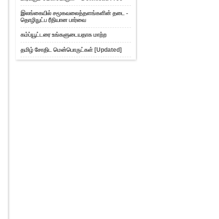
Now local time zone reporting
available in Adsense
இலங்கையில் சமூகவலைத்தளங்களின் தடை -
தொழிநுட்ப ரீதியான பார்வை
SIM card இல் அழிக்கபட்ட தகவல்களை
மீள பெறுவது எப்பட...
கம்ப்யூட்டரை உங்களுடையதாக மாற்ற
Claim on Mount Fuji with Google
Street view
தமிழ் சோதிட மென்பொருட்கள் [Updated]
Use Skype Services in your 2G
Mobile without Inter...
Walk inside of "Skyfall" city
(Hashima Island - Ja...
How to use Google's Free Internet
How to use Wikipedia without
GPRS Data Charge
கணணிக்கல்லூரியின் கடந்தகால
பதிவுகள்
Dialog அறிமுகப்படுத்தும் புதிய
இணைய பொதிகள் - Dial...
வாக்கிய பஞ்சாங்க முறையில் சோதிடம்
பார்க்கும் மென்...
NSA இன் கணணி ஊடுருவல்கள் -
நீலிக்கண்ணீர் வடிக்கும...
வடதுருவ ஆர்டிக் பகுதிகளில் கணனியில்
சுற்றுலா - Can...