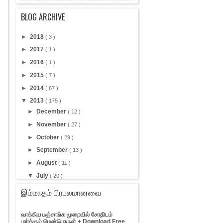
BLOG ARCHIVE
►
2018
( 3 )
►
2017
( 1 )
►
2016
( 1 )
►
2015
( 7 )
►
2014
( 67 )
▼
2013
( 175 )
►
December
( 12 )
►
November
( 27 )
►
October
( 29 )
►
September
( 13 )
►
August
( 11 )
▼
July
( 20 )
ஆவிகளுடன் தொடர்புகொள்ள பயன்படும்
இம்மாதம் பிரபலமானவை
Ouija Board அறிம...
கடலுக்கு அடியில் பயணித்த கூகிள்
Doodle
வாக்கிய பஞ்சாங்க முறையில் சோதிடம்
பார்க்கும் மென்பொருள் + Download Free