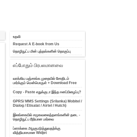
உதவி
Request A E-book from Us
தொழிநுட்ப மின் புத்தங்களின் தொகுப்பு
எப்போதும் பிரபலமானவை
வாக்கிய பஞ்சாங்க முறையில் சோதிடம்
பார்க்கும் மென்பொருள் + Download Free
Copy - Paste எதுக்குடா இந்த ஈனப்பிழைப்பு?
GPRS/ MMS Settings (Srilanka) Mobitel /
Dialog / Etisalat / Airtel / Hutch)
இலங்கையில் சமூகவலைத்தளங்களின் தடை -
தொழிநுட்ப ரீதியான பார்வை
ப்ளாக்கை அழகுபடுத்துவதற்க்கு
வித்தியாசமான Widjet