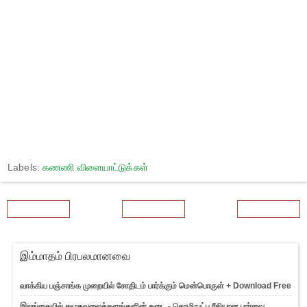
Labels:
கணணி விளையாட்டுக்கள்
Newer Post
Home
Older Post
இம்மாதம் பிரபலமானவை
வாக்கிய பஞ்சாங்க முறையில் சோதிடம் பார்க்கும் மென்பொருள் + Download Free
இலங்கையில் சமூகவலைத்தளங்களின் தடை - தொழிநுட்ப ரீதியான பார்வை