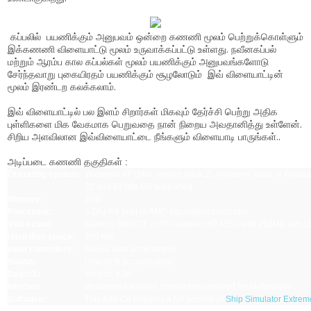
கப்பலில்
பயணிக்கும் அனுபவம் ஒன்றை கணணி மூலம் பெற்றுக்கொள்ளும்
இக்கணணி விளையாட்டு மூலம் உருவாக்கப்பட்டு உள்ளது. நவீனகப்பல்
மற்றும் ஆரம்ப கால கப்பல்கள் மூலம் பயணிக்கும் அனுபவங்களோடு
சேர்ந்தவாறு புகையிரதம் பயணிக்கும் சூழலோடும் இவ் விளையாட்டின்
மூலம் இரண்டற கலக்கலாம்.
இவ் விளையாட்டில் பல இளம் சிறார்கள் மிகவும் தேர்ச்சி பெற்று அதிக
புள்ளிகளை மிக வேகமாக பெறுவதை நான் நிறைய அவதானித்து உள்ளேன்.
சிறிய அளவிலான இவ்விளையாட்டை நீங்களும் விளையாடி பாருங்கள்..
அடிப்படை கணணி தகுதிகள் :
Operating system:
Windows XP (Min. service pack 2), Windows Vista or Windo
32 and 64 bits OS supported
Memory:
2GB
Processor:
3 Ghz P4 Intel or AMD equivalent processor
Video card:
Geforce 8800GT or ATI Radeon HD 4850 with 256MB ram (S
Hard disc space:
200 MB
Input controllers:
Mouse with scroll wheel
Sound:
DirectX 9.0c compatible
DirectX:
Version 9.0c
Internet:
Broadband Internet connection required for Multiplayer
Software:
This Add-On requires a full version of
Ship Simulator Extrem