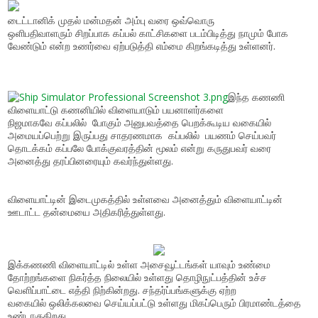
டைட்டானிக் முதல் மன்மதன் அம்பு வரை ஒவ்வொரு
ஒளிபதிவாளரும் சிறப்பாக கப்பல் காட்சிகளை படம்பிடித்து நாமும் போக
வேண்டும் என்ற உணர்வை ஏற்படுத்தி எம்மை கிறங்கடித்து உள்ளனர்.
இந்த கணணி
விளையாட்டு கணனியில் விளையாடும் பயனாளர்களை
நிஜமாகவே
கப்பலில்
போகும் அனுபவத்தை பெறக்கூடிய வகையில்
அமையப்பெற்று இருப்பது சாதரணமாக
கப்பலில்
பயணம் செய்பவர்
தொடக்கம் கப்பலே போக்குவரத்தின் மூலம் என்று கருதுபவர் வரை
அனைத்து தரப்பினரையும் கவர்ந்துள்ளது.
விளையாட்டின் இடைமுகத்தில் உள்ளவை அனைத்தும் விளையாட்டின்
ஊடாட்ட தன்மையை அதிகரித்துள்ளது.
இக்கணணி விளையாட்டில் உள்ள அசைவூட்டங்கள் யாவும் உண்மை
தோற்றங்களை நிகர்த்த நிலையில் உள்ளது தொழிநுட்பத்தின் உச்ச
வெளிப்பாட்டை எத்தி நிற்கின்றது. சந்தர்ப்பங்களுக்கு ஏற்ற
வகையில் ஒலிக்கலவை செய்யப்பட்டு உள்ளது மிகப்பெரும் பிரமாண்டத்தை
உண்டாகுகிறது.