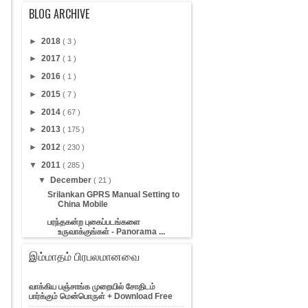
BLOG ARCHIVE
►
2018
( 3 )
►
2017
( 1 )
►
2016
( 1 )
►
2015
( 7 )
►
2014
( 67 )
►
2013
( 175 )
►
2012
( 230 )
▼
2011
( 285 )
▼
December
( 21 )
Srilankan GPRS Manual Setting to
China Mobile
பரந்தகன்ற புகைப்படங்களை
உருவாக்குங்கள் - Panorama ...
வீட்டில் இருந்து இசையமைக்க
இம்மாதம் பிரபலமானவை
விரும்புவோருக்கு
போட்டோவில் உள்ள உருவத்தை
வாக்கிய பஞ்சாங்க முறையில் சோதிடம்
அனிமேட்டட் கேரக்டராக மாற்ற
பார்க்கும் மென்பொருள் + Download Free
உள்ளூர் வலையமைப்பிலும் ஸ்கைப்