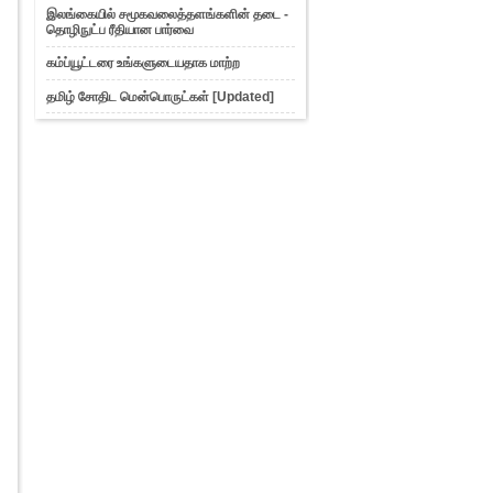
இலங்கையில் சமூகவலைத்தளங்களின் தடை -
சொந்த இரட்டை வேடத்தில் தோன்றும்
தொழிநுட்ப ரீதியான பார்வை
காணொளியை உருவாக்க...
கம்ப்யூட்டரை உங்களுடையதாக மாற்ற
2012ல் கணனியும் இணையமும்-
தொலை தூர நோக்கு
தமிழ் சோதிட மென்பொருட்கள் [Updated]
3D உணர்வுடனான இசை உங்கள் Head
Phones மற்றும்2 spea...
தமிழ் சோதிட மென்பொருட்கள்
2012 Top 5 வீடியோ எடிட்டர் + Free
Download
பிறக்க போகும் பிள்ளை யார் மாதிரி?
BabyMaker
எப்பிடி இருந்த நான் /AFTER 20\ இப்படி
ஆகிட்டன்
கணித மென்பொருள் Wolfram
Mathematica
இணைய உலகில் Torrent
என்னும்சமுத்திரம்
அவதார் திரைப்படமும்
மென்பொருட்களும்
சரிந்த கட்டங்களை நேர் ஆக்குவது
எப்படி?
Duplicate File remover