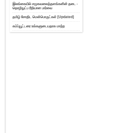
Books Database ...
இலங்கையில் சமூகவலைத்தளங்களின் தடை -
தொழிநுட்ப ரீதியான பார்வை
படம் செய்ய விரும்பு - பாகம் 1 - f-stop
என்றால் என்ன??
தமிழ் சோதிட மென்பொருட்கள் [Updated]
போட்டோசாப் Photo Filter
நொடிப்பொழுதில் உங்கள் போட்...
கம்ப்யூட்டரை உங்களுடையதாக மாற்ற
ஒன்லைன்-ல் 3D படம் வரைய
கற்றுத்தரும் பயனுள்ள இணையத...
Smart Friend List: பேஸ்புக்கின் புத்தம்
புதிய வசதி
விண்டோஸ் 7 டிப்ஸ்
பயர்பாக்ஸ் ரகசியங்கள்
Fast Car in Adobe Photoshop in
Tamil
ஓடாதத்தையும் ஓட்டும் போட்டோ சோப்
திருவிளையாடல் Hi...
போட்டோஷாப் ல் புகை பட உருவாக்குதல்
ப்ளாக்கை அழகுபடுத்துவதற்க்கு
வித்தியாசமான Widjet
ப்ளாக்கரில் கர்சரை சுற்றி வித்தியாசமான
Effect-களை ...
புத்தக பிரியர்களுக்கான இணையதளம்