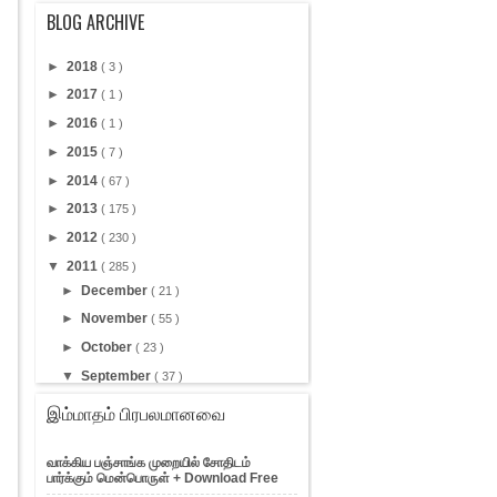
BLOG ARCHIVE
►
2018
( 3 )
►
2017
( 1 )
►
2016
( 1 )
►
2015
( 7 )
►
2014
( 67 )
►
2013
( 175 )
►
2012
( 230 )
▼
2011
( 285 )
►
December
( 21 )
►
November
( 55 )
►
October
( 23 )
▼
September
( 37 )
வேவு நிரல்களை நீக்கும் இணைய
இம்மாதம் பிரபலமானவை
தளங்கள்
உங்கள் கணணியின் கமெராவை
பாதுகாப்பு கமெராவாக மாற்று...
வாக்கிய பஞ்சாங்க முறையில் சோதிடம்
பார்க்கும் மென்பொருள் + Download Free
விளையாட்டுப் பிரியர்களுக்கான Cheat