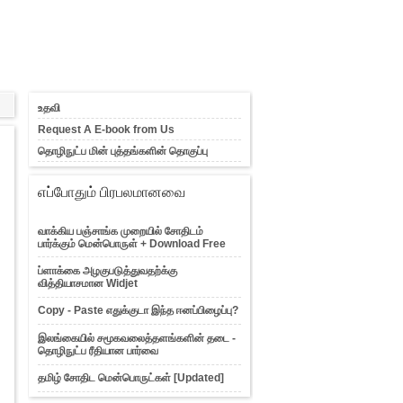
உதவி
Request A E-book from Us
தொழிநுட்ப மின் புத்தங்களின் தொகுப்பு
எப்போதும் பிரபலமானவை
வாக்கிய பஞ்சாங்க முறையில் சோதிடம்
பார்க்கும் மென்பொருள் + Download Free
ப்ளாக்கை அழகுபடுத்துவதற்க்கு
வித்தியாசமான Widjet
Copy - Paste எதுக்குடா இந்த ஈனப்பிழைப்பு?
இலங்கையில் சமூகவலைத்தளங்களின் தடை -
தொழிநுட்ப ரீதியான பார்வை
தமிழ் சோதிட மென்பொருட்கள் [Updated]